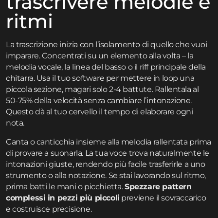
trascrivere melodie e
ritmi
La trascrizione inizia con l’isolamento di quello che vuoi
imparare. Concentrati su un elemento alla volta – la
melodia vocale, la linea del basso o il riff principale della
chitarra. Usa il tuo software per mettere in loop una
piccola sezione, magari solo 2-4 battute. Rallentala al
50-75% della velocità senza cambiare l’intonazione.
Questo dà al tuo cervello il tempo di elaborare ogni
nota.
Canta o canticchia insieme alla melodia rallentata prima
di provare a suonarla. La tua voce trova naturalmente le
intonazioni giuste, rendendo più facile trasferirle a uno
strumento o alla notazione. Se stai lavorando sul ritmo,
prima batti le mani o picchietta.
Spezzare pattern
complessi in pezzi più piccoli
previene il sovraccarico
e costruisce precisione.