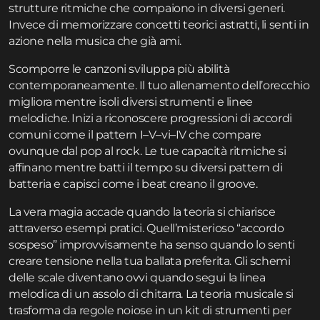
strutture ritmiche che compaiono in diversi generi.
Invece di memorizzare concetti teorici astratti, li senti in
azione nella musica che già ami.
Scomporre le canzoni sviluppa più abilità
contemporaneamente. Il tuo allenamento dell’orecchio
migliora mentre isoli diversi strumenti e linee
melodiche. Inizi a riconoscere progressioni di accordi
comuni come il pattern I–V–vi–IV che compare
ovunque dal pop al rock. Le tue capacità ritmiche si
affinano mentre batti il tempo su diversi pattern di
batteria e capisci come i beat creano il groove.
La vera magia accade quando la teoria si chiarisce
attraverso esempi pratici. Quell’misterioso “accordo
sospeso” improvvisamente ha senso quando lo senti
creare tensione nella tua ballata preferita. Gli schemi
delle scale diventano ovvi quando segui la linea
melodica di un assolo di chitarra. La teoria musicale si
trasforma da regole noiose in un kit di strumenti per