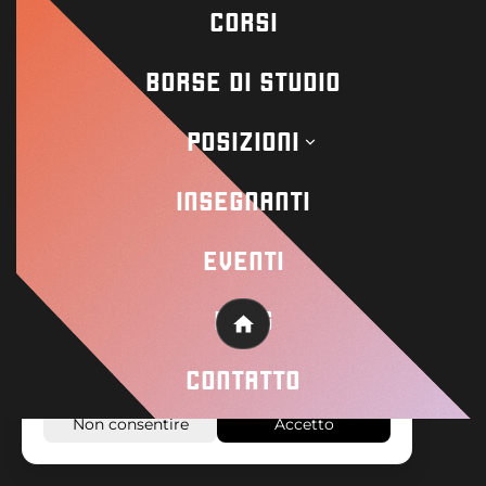
CORSI
Contact
BORSE DI STUDIO
Academy
POSIZIONI
Wisseloord
INSEGNANTI
EVENTI
© 2026 Wisseloord
Sito web di
Su questo sito web vengono utilizzati cookie
BLOG
Home
e tecniche simili per garantire il corretto
funzionamento del sito e per analizzare come
CONTATTO
viene utilizzato.