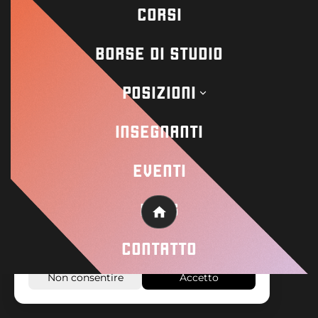
CORSI
BORSE DI STUDIO
Contact
POSIZIONI
INSEGNANTI
Academy
EVENTI
Wisseloord
Su questo sito web vengono utilizzati cookie
BLOG
Home
e tecniche simili per garantire il corretto
funzionamento del sito e per analizzare come
© 2026 Wisseloord
Sito web di
CONTATTO
viene utilizzato.