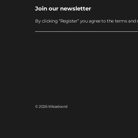
Join our newsletter
By clicking “Register” you agree to the terms and 
Multiple
Mercoledì ogni 2 settimane
Lavoro di gruppo & 1-on-
1 feedback
Per saperne di più
© 2026 Wisseloord