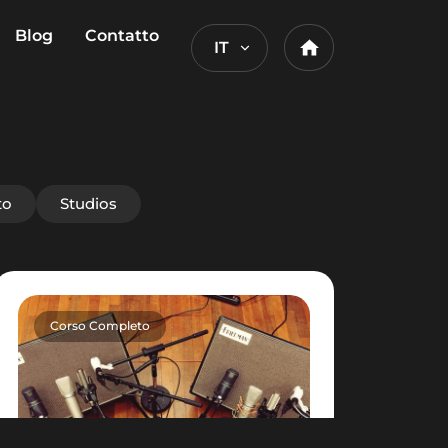
Blog
Contatto
IT
Home
to
Studios
Corso Completo