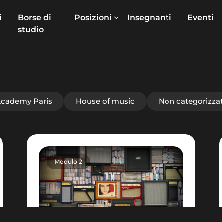
i
Borse di
Posizioni
Insegnanti
Eventi
studio
cademy Paris
House of music
Non categorizza
« Precedente
1
2
3
Successivo »
Modulo 2