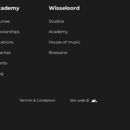
cademy
Wisseloord
urses
Studios
holarships
Academy
cations
House of music
aches
Multiple
Brasserie
ents
8h/settimana + Formazione privata +
10 registrazioni Wisseloord
og
Corso Completo per
ingegneri del suono
Termini & Condizioni
Sito web di
Per saperne di più