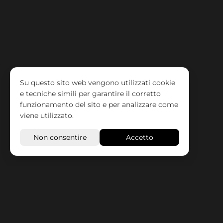
Corso Completo
Su questo sito web vengono utilizzati cookie
e tecniche simili per garantire il corretto
funzionamento del sito e per analizzare come
viene utilizzato.
Multiple
12 ore a settimana per 30 settimane
Corso Completo per
Compositori, Cantautori
e Produttori
Per saperne di più