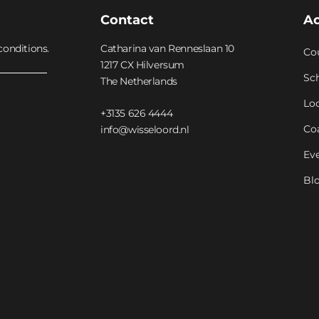
Contact
A
Multiple
conditions.
Catharina van Renneslaan 10
Co
1217 CX Hilversum
Sc
The Netherlands
4h il mercoledì ogni 2 settimane
Lo
Sviluppo carriera e
+3135 626 4444
industry network
Co
info@wisseloord.nl
Ev
Per saperne di più
Bl