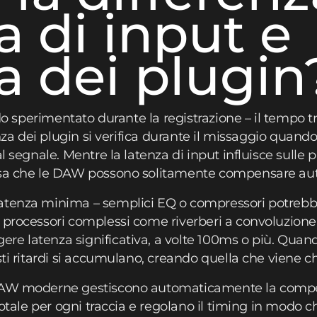
a di input e
a dei plugin
ardo sperimentato durante la registrazione – il tempo 
enza dei plugin si verifica durante il missaggio quando 
l segnale. Mentre la latenza di input influisce sulle p
cosa che le DAW possono solitamente compensare a
atenza minima – semplici EQ o compressori potrebb
 processori complessi come riverberi a convoluzione, 
re latenza significativa, a volte 100ms o più. Qua
esti ritardi si accumulano, creando quella che viene 
 DAW moderne gestiscono automaticamente la compen
 totale per ogni traccia e regolano il timing in modo 