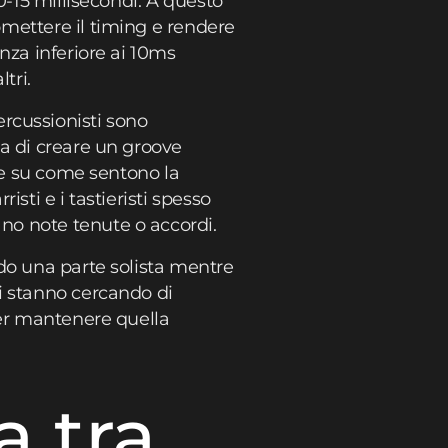
0-15 millisecondi. A questo
mettere il timing e rendere
nza inferiore ai 10ms
tri.
percussionisti sono
a di creare un groove
sce su come sentono la
sti e i tastieristi spesso
no note tenute o accordi.
do una parte solista mentre
i stanno cercando di
er mantenere quella
a tra