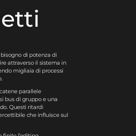
etti
 bisogno di potenza di
re attraverso il sistema in
endo migliaia di processi
.
 catene parallele
rsi bus di gruppo e una
o. Questi ritardi
cettibile che influisce sul
inito l’editing,