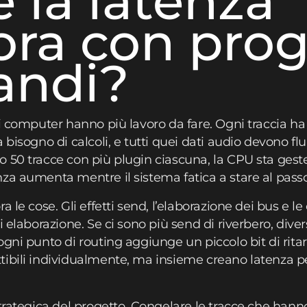
 la latenza
ra con prog
andi?
 i computer hanno più lavoro da fare. Ogni traccia ha
bisogno di calcoli, e tutti quei dati audio devono flui
 50 tracce con più plugin ciascuna, la CPU sta gest
za aumenta mentre il sistema fatica a stare al passo
 le cose. Gli effetti send, l’elaborazione dei bus e le
i elaborazione. Se ci sono più send di riverbero, dive
gni punto di routing aggiunge un piccolo bit di ritard
ibili individualmente, ma insieme creano latenza per
trategica del progetto. Congelare le tracce che hanno f