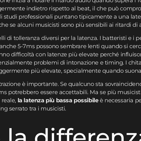
ne inizia a notare il ritardo audio quando supera i 1
rmente indietro rispetto al beat, il che può compro
li studi professionali puntano tipicamente a una late
e se alcuni musicisti sono più sensibili ai ritardi di al
i di tolleranza diversi per la latenza. I batteristi e i 
 – anche 5-7ms possono sembrare lenti quando si cerc
nno difficoltà con latenze più elevate perché influi
zialmente problemi di intonazione e timing. I chitarri
leggermente più elevate, specialmente quando suona
strazione è importante. Se qualcuno sta sovrainciden
s potrebbero essere accettabili. Ma se più musicist
 reale,
la latenza più bassa possibile
è necessaria p
ng serrato tra i musicisti.
 la differenz