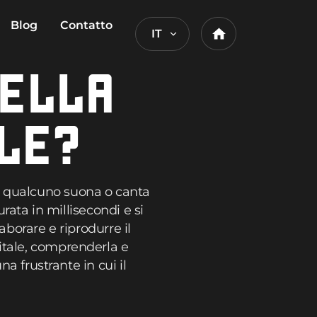
Blog
Contatto
IT
Home
NELLA
LE?
o qualcuno suona o canta
urata in millisecondi e si
aborare e riprodurre il
itale, comprenderla e
na frustrante in cui il