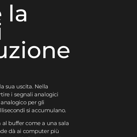
 la
i
duzione
la sua uscita. Nella
tire i segnali analogici
n analogico per gli
illisecondi si accumulano.
a al buffer come a una sala
ande dà ai computer più