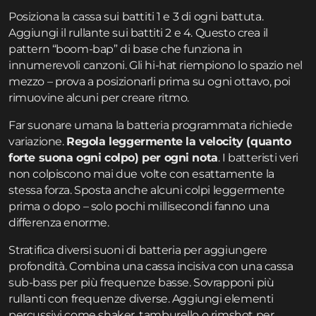
Posiziona la cassa sui battiti 1 e 3 di ogni battuta.
Aggiungi il rullante sui battiti 2 e 4. Questo crea il
pattern “boom-bap” di base che funziona in
innumerevoli canzoni. Gli hi-hat riempiono lo spazio nel
mezzo – prova a posizionarli prima su ogni ottavo, poi
rimuovine alcuni per creare ritmo.
Far suonare umana la batteria programmata richiede
variazione.
Regola leggermente la velocity (quanto
forte suona ogni colpo) per ogni nota
. I batteristi veri
non colpiscono mai due volte con esattamente la
stessa forza. Sposta anche alcuni colpi leggermente
prima o dopo – solo pochi millisecondi fanno una
differenza enorme.
Stratifica diversi suoni di batteria per aggiungere
profondità. Combina una cassa incisiva con una cassa
sub-bass per più frequenze basse. Sovrapponi più
rullanti con frequenze diverse. Aggiungi elementi
percussivi come shaker, tamburello o rimshot per