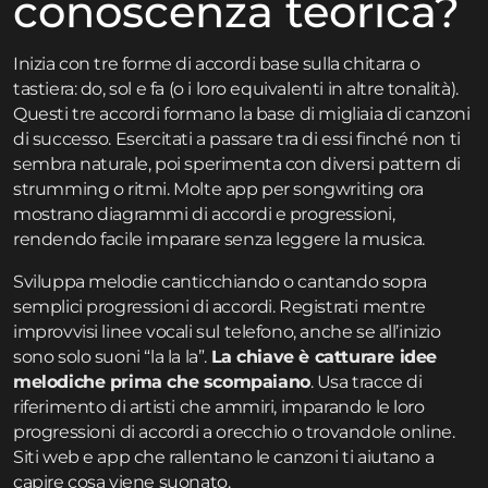
conoscenza teorica?
Inizia con tre forme di accordi base sulla chitarra o
tastiera: do, sol e fa (o i loro equivalenti in altre tonalità).
Questi tre accordi formano la base di migliaia di canzoni
di successo. Esercitati a passare tra di essi finché non ti
sembra naturale, poi sperimenta con diversi pattern di
strumming o ritmi. Molte app per songwriting ora
mostrano diagrammi di accordi e progressioni,
rendendo facile imparare senza leggere la musica.
Sviluppa melodie canticchiando o cantando sopra
semplici progressioni di accordi. Registrati mentre
improvvisi linee vocali sul telefono, anche se all’inizio
sono solo suoni “la la la”.
La chiave è catturare idee
melodiche prima che scompaiano
. Usa tracce di
riferimento di artisti che ammiri, imparando le loro
progressioni di accordi a orecchio o trovandole online.
Siti web e app che rallentano le canzoni ti aiutano a
capire cosa viene suonato.