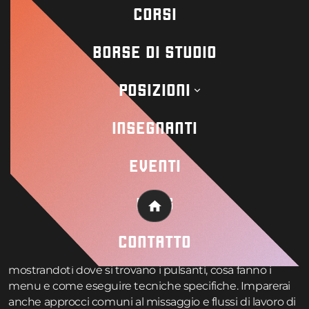
tipicamente anni a sviluppare le proprie competenze
CORSI
attraverso una combinazione di formazione, mentoring
e lavoro su centinaia di progetti diversi.
BORSE DI STUDIO
Cosa puoi
POSIZIONI
effettivamente
INSEGNANTI
imparare dai tutorial
EVENTI
di missaggio?
BLOG
I tutorial di missaggio eccellono nell’insegnare concetti
Home
fondamentali come le basi dell’EQ, la teoria della
compressione e il flusso del segnale. Sono
CONTATTO
particolarmente efficaci per la navigazione software –
mostrandoti dove si trovano i pulsanti, cosa fanno i
menu e come eseguire tecniche specifiche. Imparerai
anche approcci comuni al missaggio e flussi di lavoro di