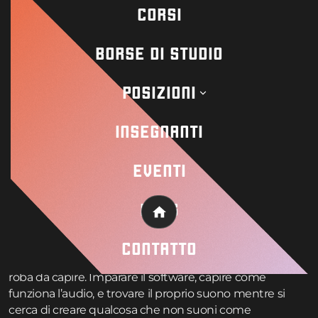
possono essere fastidiosi, ma sono solo parte
CORSI
dell’imparare il mestiere. Capire cosa va storto e come
evitare questi problemi aiuta i produttori a migliorare
BORSE DI STUDIO
più velocemente e a creare musica decente fin
dall’inizio.
POSIZIONI
Come iniziare:
INSEGNANTI
perché i produttori
EVENTI
principianti hanno
difficoltà?
BLOG
Home
Buttarsi nella produzione musicale è come bere da un
CONTATTO
idrante antincendio perché c’è semplicemente troppa
roba da capire. Imparare il software, capire come
funziona l’audio, e trovare il proprio suono mentre si
cerca di creare qualcosa che non suoni come