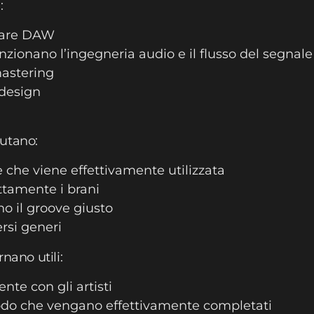
:
ware DAW
onano l’ingegneria audio e il flusso del segnale
mastering
design
utano:
 che viene effettivamente utilizzata
ttamente i brani
o il groove giusto
rsi generi
rnano utili:
te con gli artisti
modo che vengano effettivamente completati