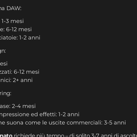
una DAW:
 1-3 mesi
e: 6-12 mesi
atoie: 1-2 anni
n:
esi
zati: 6-12 mesi
ici: 2+ anni
ring:
ase: 2-4 mesi
ressione ed effetti: 1-2 anni
he suona come le uscite commerciali: 3-5 anni
enato
richiede più tempo – di solito 3-7 anni di ascolt