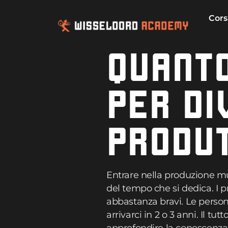
Cors
QUANTO
PER DI
PRODU
Entrare nella produzione mu
del tempo che si dedica. I p
abbastanza bravi. Le perso
arrivarci in 2 o 3 anni. Il t