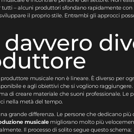
musicale e incontrare persone del settore. Non esis
r tutti – alcuni produttori sfondano rapidamente con s
viluppare il proprio stile. Entrambi gli approcci pos
 davvero div
oduttore
n produttore musicale non è lineare. È diverso per og
sponibile e agli obiettivi che si vogliono raggiungere. 
rima di creare materiale che suoni professionale. L
ci nella metà del tempo.
na grande differenza. Le persone che dedicano più 
oduzione musicale
migliorano molto più velocement
almente. Il processo di solito segue questo schema: