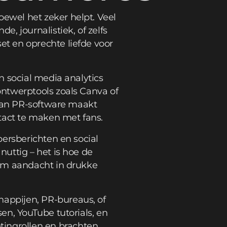
ewel het zeker helpt. Veel
, journalistiek, of zelfs
t en oprechte liefde voor
n social media analytics
ntwerptools zoals Canva of
 van PR-software maakt
tact te maken met fans.
persberichten en social
uttig – het is hoe de
 om aandacht in drukke
appijen, PR-bureaus, of
en, YouTube tutorials, en
ingrollen en brachten