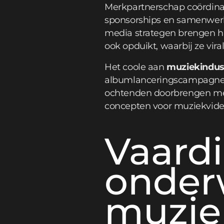
Merkpartnerschap coördinat
sponsorships en samenwerki
media strategen brengen hu
ook opduikt, waarbij ze v
Het coole aan
muziekindus
albumlanceringscampagne, d
ochtenden doorbrengen met
concepten voor muziekvide
Vaard
onder
muzie