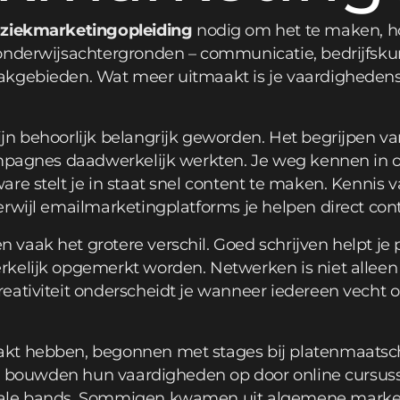
ziekmarketingopleiding
nodig om het te maken, ho
nderwijsachtergronden – communicatie, bedrijfskunde
kgebieden. Wat meer uitmaakt is je vaardighedense
n behoorlijk belangrijk geworden. Het begrijpen va
ampagnes daadwerkelijk werkten. Je weg kennen in o
are stelt je in staat snel content te maken. Kennis
erwijl emailmarketingplatforms je helpen direct con
aak het grotere verschil. Goed schrijven helpt je 
kelijk opgemerkt worden. Netwerken is niet alleen n
eativiteit onderscheidt je wanneer iedereen vecht
kt hebben, begonnen met stages bij platenmaatsch
en bouwden hun vaardigheden op door online cursuss
kale bands. Sommigen kwamen uit algemene market