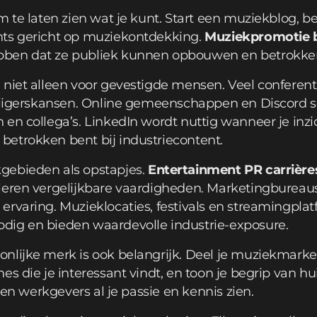
m te laten zien wat je kunt. Start een muziekblog, be
nts gericht op muziekontdekking.
Muziekpromotie 
bben dat ze publiek kunnen opbouwen en betrokke
 niet alleen voor gevestigde mensen. Veel conferent
illigerskansen. Online gemeenschappen en Discord s
en collega’s. LinkedIn wordt nuttig wanneer je inzi
etrokken bent bij industriecontent.
gebieden als opstapjes.
Entertainment PR carrière
leren vergelijkbare vaardigheden. Marketingbureaus
ervaring. Muzieklocaties, festivals en streamingpl
dig en bieden waardevolle industrie-exposure.
nlijke merk is ook belangrijk. Deel je muziekmark
es die je interessant vindt, en toon je begrip van h
nnen werkgevers al je passie en kennis zien.