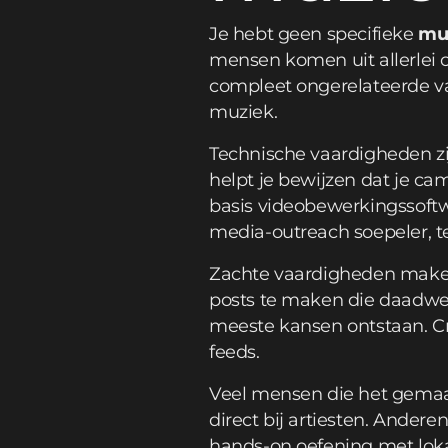
Je hebt geen specifieke
mu
mensen komen uit allerlei o
compleet ongerelateerde va
muziek.
Technische vaardigheden zij
helpt je bewijzen dat je c
basis videobewerkingssoftw
media-outreach soepeler, t
Zachte vaardigheden maken v
posts te maken die daadwer
meeste kansen ontstaan. Cr
feeds.
Veel mensen die het gemaa
direct bij artiesten. Ander
hands-on oefening met lo