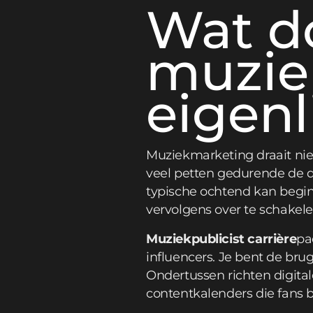
Wat d
muzie
eigenl
Muziekmarketing draait ni
veel petten gedurende de d
typische ochtend kan begin
vervolgens over te schakel
Muziekpublicist carrière
pa
influencers. Je bent de bru
Ondertussen richten digital
contentkalenders die fans 