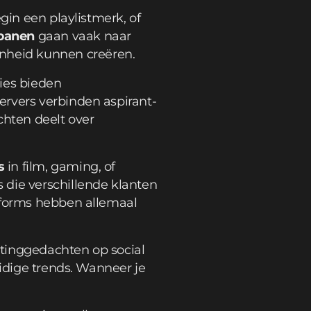
gin een playlistmerk, of
banen
gaan vaak naar
nheid kunnen creëren.
ies bieden
ervers verbinden aspirant-
chten deelt over
s
in film, gaming, of
 die verschillende klanten
atforms hebben allemaal
etinggedachten op social
uidige trends. Wanneer je