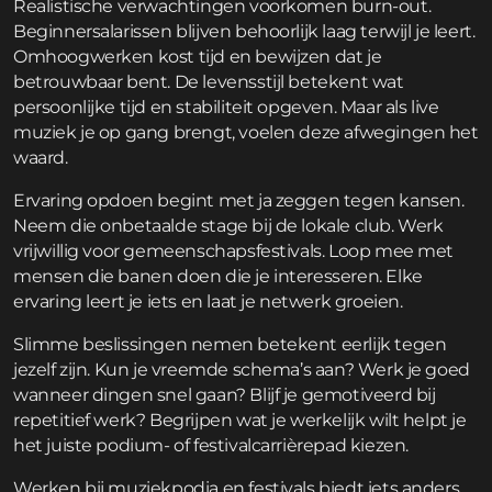
Realistische verwachtingen voorkomen burn-out.
Beginnersalarissen blijven behoorlijk laag terwijl je leert.
Omhoogwerken kost tijd en bewijzen dat je
betrouwbaar bent. De levensstijl betekent wat
persoonlijke tijd en stabiliteit opgeven. Maar als live
muziek je op gang brengt, voelen deze afwegingen het
waard.
Ervaring opdoen begint met ja zeggen tegen kansen.
Neem die onbetaalde stage bij de lokale club. Werk
vrijwillig voor gemeenschapsfestivals. Loop mee met
mensen die banen doen die je interesseren. Elke
ervaring leert je iets en laat je netwerk groeien.
Slimme beslissingen nemen betekent eerlijk tegen
jezelf zijn. Kun je vreemde schema’s aan? Werk je goed
wanneer dingen snel gaan? Blijf je gemotiveerd bij
repetitief werk? Begrijpen wat je werkelijk wilt helpt je
het juiste podium- of festivalcarrièrepad kiezen.
Werken bij muziekpodia en festivals biedt iets anders