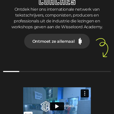
COACHES
Ontdek hier ons internationale netwerk van
tekstschrijvers, componisten, producers en
professionals uit de industrie die lezingen en
workshops geven aan de Wisseloord Academy.
Ontmoet ze allemaal
Chris Marshall
Carlos Perez D’Anda
Zashanell
Alvaro Alencar
Koen Heldens
Malik Berrabah
Ramon Ginton
Kahina Khimoune
James Castelijn
Erroll Antonie
Noah Smits
Reaubeau