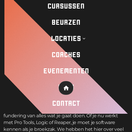
ouderwetse volharding kun je zeker iets betekenisvols
CURSUSSEN
opbouwen in dit veld. Laten we duiken in wat je
daadwerkelijk moet weten om te beginnen en te
BEURZEN
blijven groeien.
LOCATIES
Welke vaardigheden
heb je nodig voor
COACHES
succes in audio
EVENEMENTEN
post-productie?
BLOG
Home
Goed worden in audio post-productie komt eigenlijk
CONTACT
neer op het eerst onder de knie krijgen van je
technische basis.
DAW-vaardigheid
is eigenlijk de
fundering van alles wat je gaat doen. Of je nu werkt
met Pro Tools, Logic of Reaper, je moet je software
kennen als je broekzak. We hebben het hier over veel