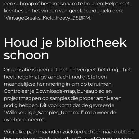
een submap of bestandsnaam te houden. Helpt met
licenties en het vinden van gerelateerde geluiden:
“VintageBreaks_Kick_Heavy_95BPM.”
Houd je bibliotheek
schoon
Organisatie is geen zet-het-en-vergeet-het ding—het
heeft regelmatige aandacht nodig. Stel een
maandelijkse herinnering in om op te ruimen.
Controleer je Downloads-map, bureaublad en
projectmappen op samples die proper archiveren
nodig hebben. Dit voorkomt dat de gevreesde
“Willekeurige_Samples_Rommel” map weer de
overhand neemt.
Voer elke paar maanden zoekopdrachten naar dubbele
bestanden uit. Tools zoals dupeGuru of Gemini werken