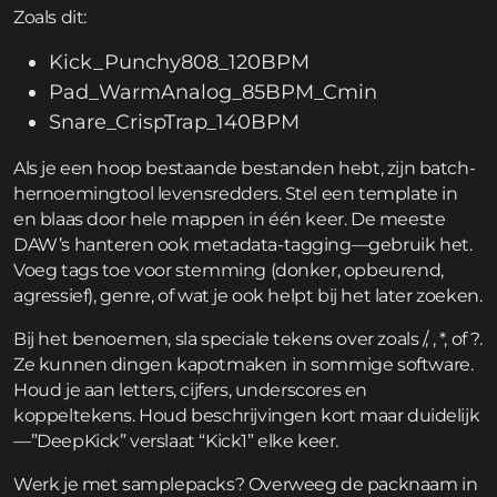
Zoals dit:
Kick_Punchy808_120BPM
Pad_WarmAnalog_85BPM_Cmin
Snare_CrispTrap_140BPM
Als je een hoop bestaande bestanden hebt, zijn batch-
hernoemingtool levensredders. Stel een template in
en blaas door hele mappen in één keer. De meeste
DAW’s hanteren ook metadata-tagging—gebruik het.
Voeg tags toe voor stemming (donker, opbeurend,
agressief), genre, of wat je ook helpt bij het later zoeken.
Bij het benoemen, sla speciale tekens over zoals /, , *, of ?.
Ze kunnen dingen kapotmaken in sommige software.
Houd je aan letters, cijfers, underscores en
koppeltekens. Houd beschrijvingen kort maar duidelijk
—”DeepKick” verslaat “Kick1” elke keer.
Werk je met samplepacks? Overweeg de packnaam in