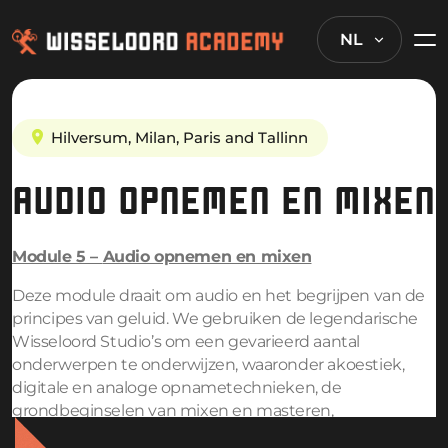
NL
Hilversum, Milan, Paris and Tallinn
AUDIO OPNEMEN EN MIXEN
Module 5 –
Audio opnemen en mixen
Deze module draait om audio en het begrijpen van de
principes van geluid. We gebruiken de legendarische
Wisseloord Studio’s om een gevarieerd aantal
onderwerpen te onderwijzen, waaronder akoestiek,
digitale en analoge opnametechnieken, de
grondbeginselen van mixen en masteren,
geavanceerd mixen en masteren, en full-band