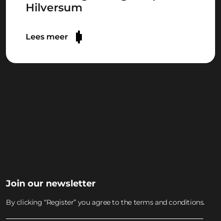
Hilversum
Lees meer
SLUIT JE AAN BIJ DE
WISSELOORD
MUSIC ACADEMY
Join the academy
Join our newsletter
By clicking “Register” you agree to the terms and conditions.