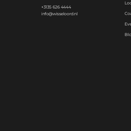
Lo
+3135 626 4444
Co
info@wisseloord.nl
Ev
Bl