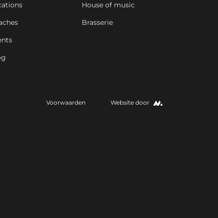
cations
House of music
aches
Brasserie
ents
og
Voorwaarden
Website door