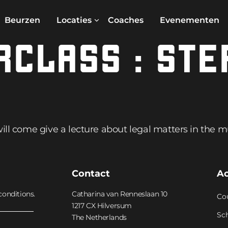
Beurzen
Locaties
Coaches
Evenementen
CLASS : STE
will come give a lecture about legal matters in the m
Contact
A
conditions.
Catharina van Renneslaan 10
Co
1217 CX Hilversum
Sc
The Netherlands