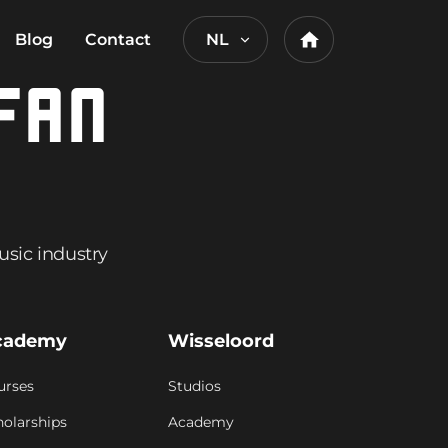
Blog
Contact
NL
Home
FAN
usic industry
cademy
Wisseloord
urses
Studios
holarships
Academy