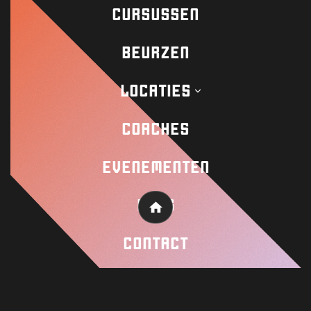
CURSUSSEN
BEURZEN
Contact
LOCATIES
Academy
COACHES
EVENEMENTEN
Wisseloord
BLOG
Home
© 2026 Wisseloord
Website door
CONTACT