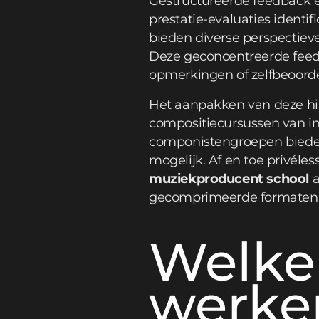
Gestructureerde feedback en
prestatie-evaluaties identi
bieden diverse perspectiev
Deze geconcentreerde feedb
opmerkingen of zelfbeoorde
Het aanpakken van deze hia
compositiecursussen van in
componistengroepen bieden
mogelijk. Af en toe privéle
muziekproducent school
a
gecomprimeerde formaten
Welke
werke