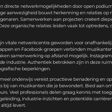
n directe netwerkmogelijkheden door open podiums
tige aanwezigheid bouwt herkenning en relaties op
eigenaren. Samenwerken aan projecten creëert diep
 Deze organische relaties leiden vaak tot optreden
n vitale netwerkcentra geworden voor onafhankelij
appen en Facebook-groepen verbinden muzikanten 
ken samenwerking op afstand mogelijk. Instagram 
 de industrie. Authentiek betrokken zijn in deze rui
ografische beperkingen.
meel onderwijs vereist proactieve benadering en op
 bij van muzikanten die je bewondert. Bied aan om 
tours. Veel professionals delen graag kennis met toe
eleiding, industrie-inzichten en potentiële carrièr
ltijd levert.