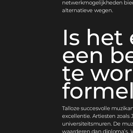
netwerkmogelijkheden bied
alternatieve wegen.
Is het
een b
te wo
formel
Talloze succesvolle muzika
excellentie. Artiesten zoal
universiteitsmuren. De muzi
waarderen dan diploma’s. Wa