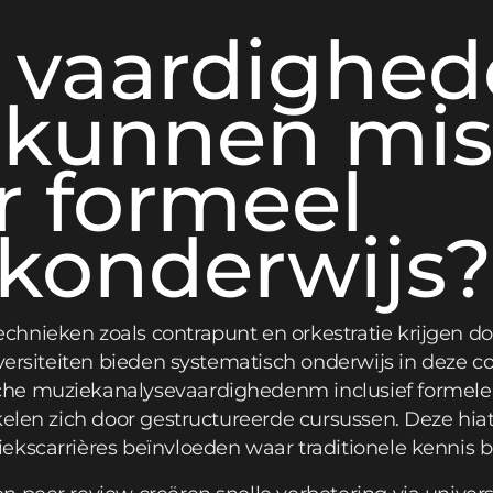
 vaardighe
e kunnen mi
r formeel
konderwijs?
hnieken zoals contrapunt en orkestratie krijgen d
niversiteiten bieden systematisch onderwijs in deze
che muziekanalysevaardighedenm inclusief formel
kelen zich door gestructureerde cursussen. Deze hi
kscarrières beïnvloeden waar traditionele kennis be