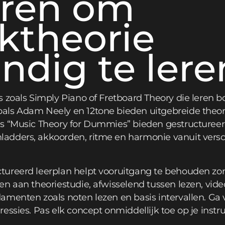
ren om
ktheorie
andig te lere
s zoals Simply Piano of Fretboard Theory die leren 
ls Adam Neely en 12tone bieden uitgebreide theori
ls “Music Theory for Dummies” bieden gestructuree
dders, akkoorden, ritme en harmonie vanuit versch
ureerd leerplan helpt vooruitgang te behouden zon
n aan theoriestudie, afwisselend tussen lezen, video
amenten zoals noten lezen en basis intervallen. Ga 
essies. Pas elk concept onmiddellijk toe op je instr