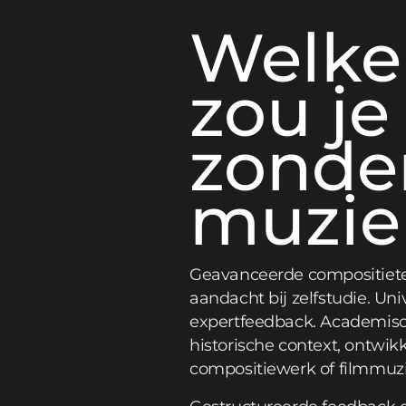
Welke
zou j
zonde
muzie
Geavanceerde compositietec
aandacht bij zelfstudie. U
expertfeedback. Academis
historische context, ontwik
compositiewerk of filmmuzie