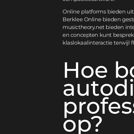
Online platforms bieden ui
Berklee Online bieden gest
musictheory.net bieden inte
en concepten kunt besprek
klaslokaalinteractie terwijl f
Hoe 
autod
profe
op?