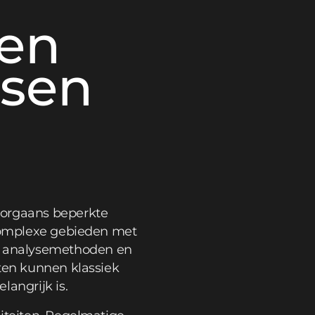
den
ssen
oorgaans beperkte
 complexe gebieden met
e analysemethoden en
aten kunnen klassiek
langrijk is.