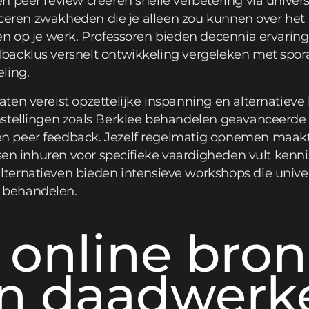
 peer review creëren snelle verbetering via univer
ficeren zwakheden die je alleen zou kunnen over het
en op je werk. Professoren bieden decennia ervaring
acklus versnelt ontwikkeling vergeleken met spor
ling.
ten vereist opzettelijke inspanning en alternatieve
stellingen zoals Berklee behandelen geavanceerde 
 peer feedback. Jezelf regelmatig opnemen maakt 
ssen inhuren voor specifieke vaardigheden vult kenni
lternatieven bieden intensieve workshops die univer
 behandelen.
 online bro
n daadwerke