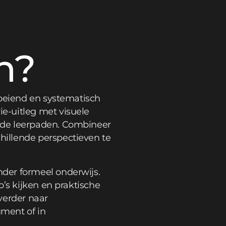
n?
boeiend en systematisch
e-uitleg met visuele
rde leerpaden. Combineer
illende perspectieven te
der formeel onderwijs.
’s kijken en praktische
verder naar
ument of in