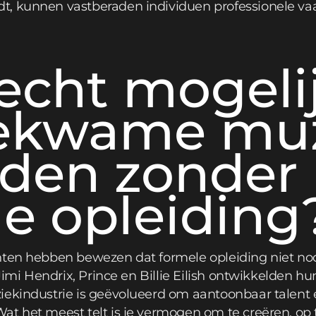
t, kunnen vastberaden individuen professionele va
 echt mogel
ekwame muz
rden zonder
e opleiding
nten hebben bewezen dat formele opleiding niet nod
s Jimi Hendrix, Prince en Billie Eilish ontwikkelden 
ekindustrie is geëvolueerd om aantoonbaar talent e
t het meest telt is je vermogen om te creëren, op 