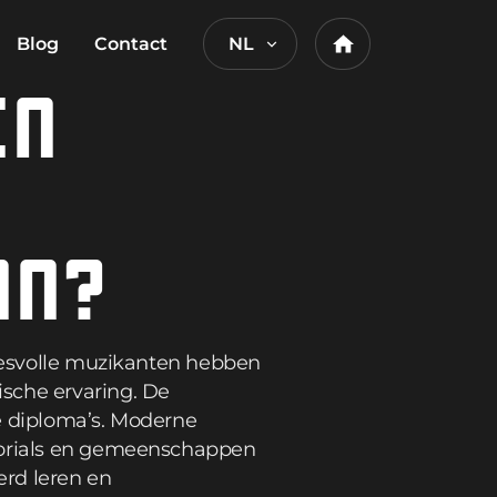
Blog
Contact
NL
Home
EN
AN?
ccesvolle muzikanten hebben
sche ervaring. De
e diploma’s. Moderne
utorials en gemeenschappen
erd leren en