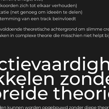
koorden zich tot elkaar verhouden)
tie (net genoeg om ideeën te delen)
temming van een track beïnvloedt
oldoende theoretische achtergrond om slimme crea
aken in complexe theorie die misschien niet helpt b
ctievaardig
kkelen zond
reide theori
den kunnen worden opgebouwd zonder diepe theore