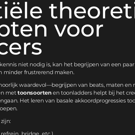
iële theoret
pten voor
cers
ennis niet nodig is, kan het begrijpen van een paar
n minder frustrerend maken.
oorlijk waardevol—begrijpen van beats, maten en 
ken met
toonsoorten
en toonladders helpt bij het c
aan. Het leren van basale akkoordprogressies toon
roepen.
ijn:
refrein, bridge, etc.)