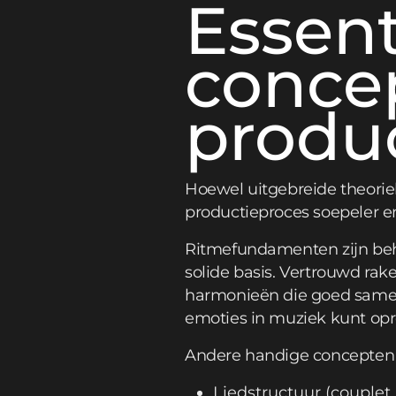
Essent
conce
produ
Hoewel uitgebreide theoriek
productieproces soepeler e
Ritmefundamenten zijn beh
solide basis. Vertrouwd ra
harmonieën die goed sameng
emoties in muziek kunt op
Andere handige concepten z
Liedstructuur (couplet, 