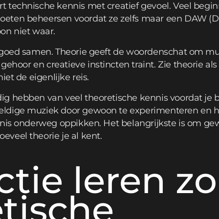
 technische kennis met creatief gevoel. Veel begi
eten beheersen voordat ze zelfs maar een DAW (Dig
on niet waar.
 goed samen. Theorie geeft de woordenschat om muz
gehoor en creatieve instincten traint. Zie theorie a
iet de eigenlijke reis.
g hebben van veel theoretische kennis voordat je be
ldige muziek door gewoon te experimenteren en h
nnis onderweg oppikken. Het belangrijkste is om g
veel theorie je al kent.
tie leren z
tische