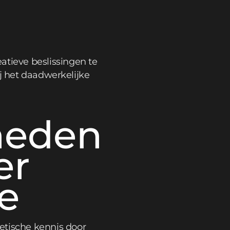
tieve beslissingen te
ij het daadwerkelijke
heden
er
e
tische kennis door