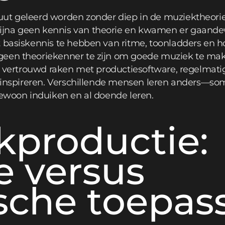
ut geleerd worden zonder diep in de muziektheorie 
jna geen kennis van theorie en kwamen er gaandew
t basiskennis te hebben van ritme, toonladders en 
een theoriekenner te zijn om goede muziek te maken
or, vertrouwd raken met productiesoftware, regelma
ie inspireren. Verschillende mensen leren anders—s
gewoon induiken en al doende leren.
kproductie:
e versus
sche toepas