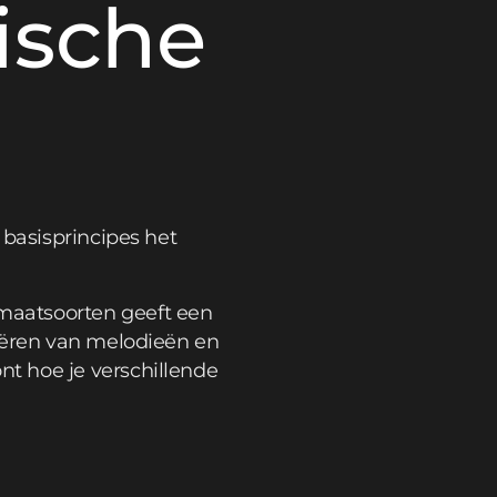
ische
 basisprincipes het
maatsoorten geeft een
reëren van melodieën en
t hoe je verschillende