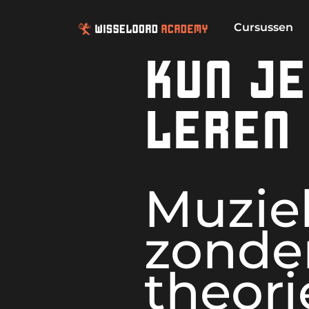
Cursussen
KUN JE
LEREN 
Muzie
zonder
theori