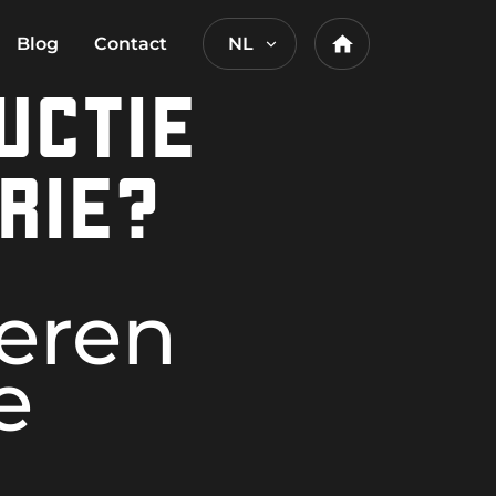
Blog
Contact
NL
Home
UCTIE
RIE?
eren
e