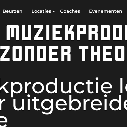
Beurzen
Locaties
Coaches
Evenementen
 MUZIEKPROD
ZONDER THEO
kproductie l
 uitgebreid
e