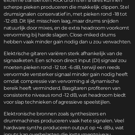
extreme transiënten. Kick drums en snares kunnen
scherpe pieken produceren die makkelijk clippen. Stel
drumsignalen conservatief in, met pieken rond -18 tot
-12 dB. Dit lijkt misschien laag, maar drums snijden
natuurlijk door mixes, en de extra headroom voorkomt
vervorming bij harde slagen. Close-miked drums
hebben vaak minder gain nodig dan u zou verwachten.
Elektrische gitaren variëren sterk afhankelijk van de
signaalketen. Een schoon direct input (DI) signaal zou
moeten pieken rond -12 tot -6 dB, terwijl een reeds
vervormde versterker signaal minder gain nodig heeft
omdat compressie van vervorming al dynamische
bereik heeft verminderd. Basgitaren profiteren van
consistente niveaus rond -12 dB, wat headroom biedt
voor slap technieken of agressieve speelstijlen.
Elektronische bronnen zoals synthesizers en
drummachines produceren vaak hete signalen. Veel
hardware synths produceren output op +4 dBu, wat
inputs kan overbelasten die instrumentniveau