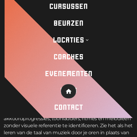
luistervaardigheden.
CURSUSSEN
BEURZEN
Wat is
gehoortraining en
LOCATIES
waarom hebben
COACHES
muzikanten het
nodig?
EVENEMENTEN
BLOG
Gehoortraining is de systematische ontwikkeling van je
Home
vermogen om muzikale elementen door middel van
luisteren te herkennen en te begrijpen. Het houdt in
CONTACT
dat je je hersenen traint om intervallen,
akkoordprogressies, toonladders, ritmes en melodieën
zonder visuele referentie te identificeren. Zie het als het
leren van de taal van muziek door je oren in plaats van