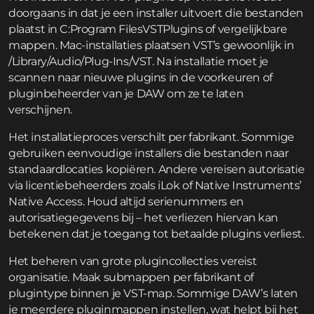
doorgaans in dat je een installer uitvoert die bestanden
plaatst in C:Program FilesVSTPlugins of vergelijkbare
mappen. Mac-installaties plaatsen VST’s gewoonlijk in
/Library/Audio/Plug-Ins/VST. Na installatie moet je
scannen naar nieuwe plugins in de voorkeuren of
pluginbeheerder van je DAW om ze te laten
verschijnen.
Het installatieproces verschilt per fabrikant. Sommige
gebruiken eenvoudige installers die bestanden naar
standaardlocaties kopiëren. Andere vereisen autorisatie
via licentiebeheerders zoals iLok of Native Instruments’
Native Access. Houd altijd serienummers en
autorisatiegegevens bij – het verliezen hiervan kan
betekenen dat je toegang tot betaalde plugins verliest.
Het beheren van grote plugincollecties vereist
organisatie. Maak submappen per fabrikant of
plugintype binnen je VST-map. Sommige DAW’s laten
je meerdere pluginmappen instellen, wat helpt bij het