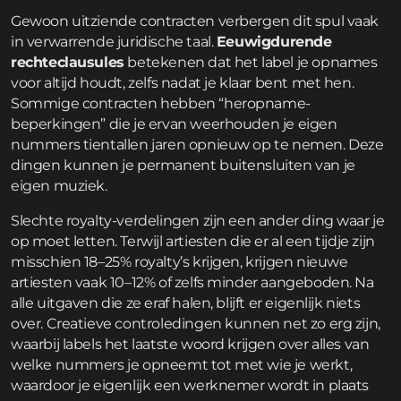
Gewoon uitziende contracten verbergen dit spul vaak
in verwarrende juridische taal.
Eeuwigdurende
rechteclausules
betekenen dat het label je opnames
voor altijd houdt, zelfs nadat je klaar bent met hen.
Sommige contracten hebben “heropname-
beperkingen” die je ervan weerhouden je eigen
nummers tientallen jaren opnieuw op te nemen. Deze
dingen kunnen je permanent buitensluiten van je
eigen muziek.
Slechte royalty-verdelingen zijn een ander ding waar je
op moet letten. Terwijl artiesten die er al een tijdje zijn
misschien 18–25% royalty’s krijgen, krijgen nieuwe
artiesten vaak 10–12% of zelfs minder aangeboden. Na
alle uitgaven die ze eraf halen, blijft er eigenlijk niets
over. Creatieve controledingen kunnen net zo erg zijn,
waarbij labels het laatste woord krijgen over alles van
welke nummers je opneemt tot met wie je werkt,
waardoor je eigenlijk een werknemer wordt in plaats