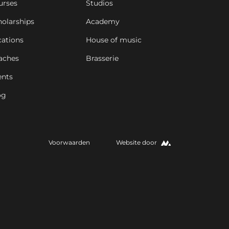
urses
Studios
holarships
Academy
cations
House of music
aches
Brasserie
ents
og
Voorwaarden
Website door