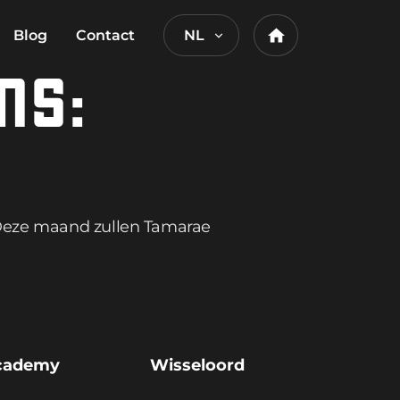
Blog
Contact
NL
Home
NS:
 Deze maand zullen Tamarae
cademy
Wisseloord