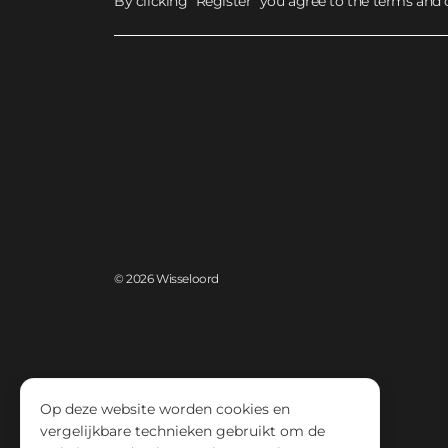
By clicking “Register” you agree to the terms and 
© 2026 Wisseloord
Op deze website worden cookies en
vergelijkbare technieken gebruikt om de