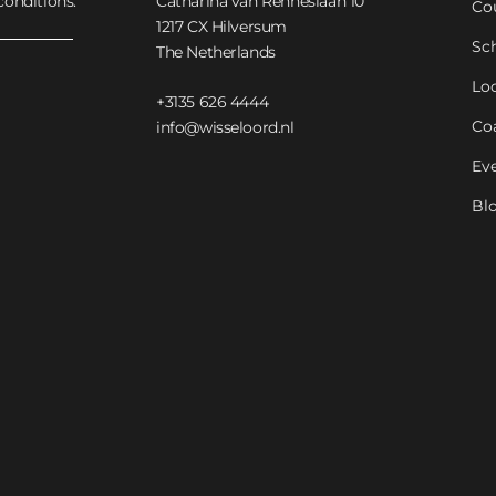
conditions.
Catharina van Renneslaan 10
Co
1217 CX Hilversum
Sc
The Netherlands
Lo
+3135 626 4444
Co
info@wisseloord.nl
Ev
Bl