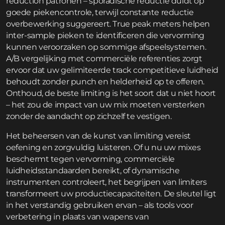
reduction patronen – sporadische reductie duidt op
goede piekencontrole, terwijl constante reductie
overbewerking suggereert. True peak meters helpen
inter-sample pieken te identificeren die vervorming
kunnen veroorzaken op sommige afspeelsystemen.
A/B vergelijking met commerciële referenties zorgt
ervoor dat uw gelimiteerde track competitieve luidheid
behoudt zonder punch en helderheid op te offeren.
Onthoud, de beste limiting is het soort dat u niet hoort
– het zou de impact van uw mix moeten versterken
zonder de aandacht op zichzelf te vestigen.
Het beheersen van de kunst van limiting vereist
oefening en zorgvuldig luisteren. Of u nu uw mixes
beschermt tegen vervorming, commerciële
luidheidsstandaarden bereikt, of dynamische
instrumenten controleert, het begrijpen van limiters
transformeert uw productiecapaciteiten. De sleutel ligt
in het verstandig gebruiken ervan – als tools voor
verbetering in plaats van wapens van