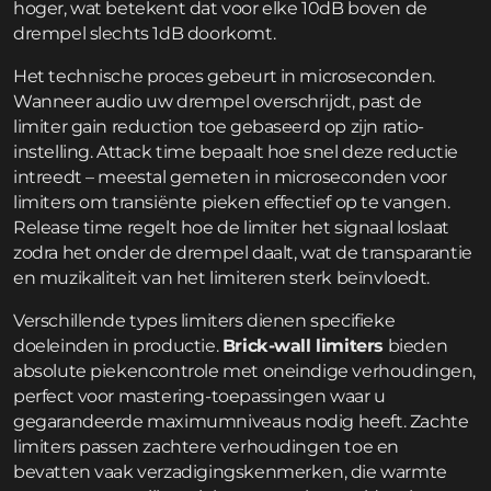
hoger, wat betekent dat voor elke 10dB boven de
drempel slechts 1dB doorkomt.
Het technische proces gebeurt in microseconden.
Wanneer audio uw drempel overschrijdt, past de
limiter gain reduction toe gebaseerd op zijn ratio-
instelling. Attack time bepaalt hoe snel deze reductie
intreedt – meestal gemeten in microseconden voor
limiters om transiënte pieken effectief op te vangen.
Release time regelt hoe de limiter het signaal loslaat
zodra het onder de drempel daalt, wat de transparantie
en muzikaliteit van het limiteren sterk beïnvloedt.
Verschillende types limiters dienen specifieke
doeleinden in productie.
Brick-wall limiters
bieden
absolute piekencontrole met oneindige verhoudingen,
perfect voor mastering-toepassingen waar u
gegarandeerde maximumniveaus nodig heeft. Zachte
limiters passen zachtere verhoudingen toe en
bevatten vaak verzadigingskenmerken, die warmte