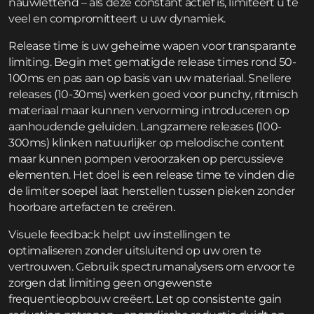
nauwlettend – als deze constant actief is, limiteert u te
veel en compromitteert u uw dynamiek.
Release time is uw geheime wapen voor transparante
limiting. Begin met gematigde release times rond 50-
100ms en pas aan op basis van uw materiaal. Snellere
releases (10-30ms) werken goed voor punchy, ritmisch
materiaal maar kunnen vervorming introduceren op
aanhoudende geluiden. Langzamere releases (100-
300ms) klinken natuurlijker op melodische content
maar kunnen pompen veroorzaken op percussieve
elementen. Het doel is een release time te vinden die
de limiter soepel laat herstellen tussen pieken zonder
hoorbare artefacten te creëren.
Visuele feedback helpt uw instellingen te
optimaliseren zonder uitsluitend op uw oren te
vertrouwen. Gebruik spectrumanalysers om ervoor te
zorgen dat limiting geen ongewenste
frequentieopbouw creëert. Let op consistente gain