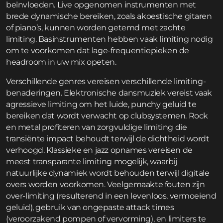
beïnvloeden. Live opgenomen instrumenten met
brede dynamische bereiken, zoals akoestische gitaren
of piano’s, kunnen worden getemd met zachte
limiting. Basinstrumenten hebben vaak limiting nodig
om te voorkomen dat lage-frequentiepieken de
headroom in uw mix opeten.
Verschillende genres vereisen verschillende limiting-
benaderingen. Elektronische dansmuziek vereist vaak
agressieve limiting om het luide, punchy geluid te
bereiken dat wordt verwacht op clubsystemen. Rock
en metal profiteren van zorgvuldige limiting die
transiënte impact behoudt terwijl de dichtheid wordt
verhoogd. Klassieke en jazz opnames vereisen de
meest transparante limiting mogelijk, waarbij
natuurlijke dynamiek wordt behouden terwijl digitale
overs worden voorkomen. Veelgemaakte fouten zijn
over-limiting (resulterend in een levenloos, vermoeiend
geluid), gebruik van ongepaste attack times
(veroorzakend pompen of vervorming), en limiters te