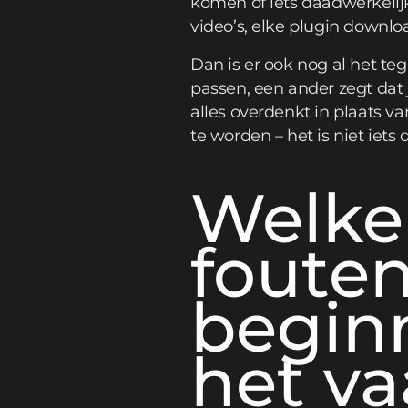
komen of iets daadwerkelijk
video’s, elke plugin downlo
Dan is er ook nog al het te
passen, een ander zegt dat j
alles overdenkt in plaats v
te worden – het is niet iet
Welke
foute
begin
het va