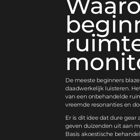
Waaro
begin
ruimt
monit
De meeste beginners blazen
daadwerkelijk luisteren. He
van een onbehandelde ruimt
vreemde resonanties en do
Er is dit idee dat dure gea
geven duizenden uit aan mo
Basis akoestische behandeli