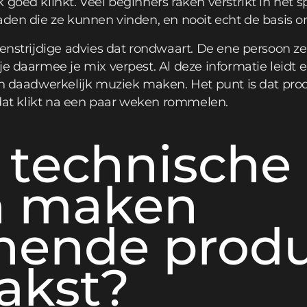
 goed klinkt. Veel beginners raken verstrikt in het 
aden die ze kunnen vinden, en nooit echt de basis on
genstrijdige advies dat rondwaart. De ene persoon ze
e daarmee je mix verpest. Al deze informatie leidt e
an daadwerkelijk muziek maken. Het punt is dat prod
s dat klikt na een paar weken rommelen.
 technische
n maken
nende produ
akst?