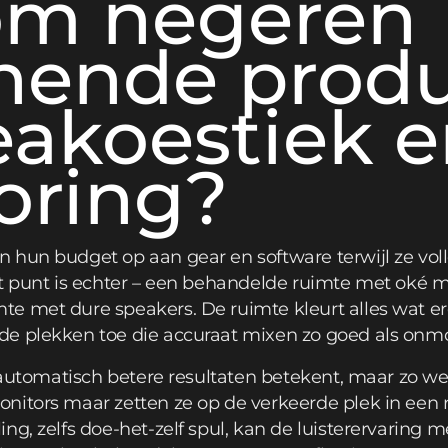
m negeren
nende produ
eakoestiek 
oring?
 hun budget op aan gear en software terwijl ze vol
t punt is echter – een behandelde ruimte met oké m
e met dure speakers. De ruimte kleurt alles wat e
de plekken toe die accuraat mixen zo goed als onm
r automatisch betere resultaten betekent, maar zo we
nitors maar zetten ze op de verkeerde plek in een
ng, zelfs doe-het-zelf spul, kan de luisterervaring