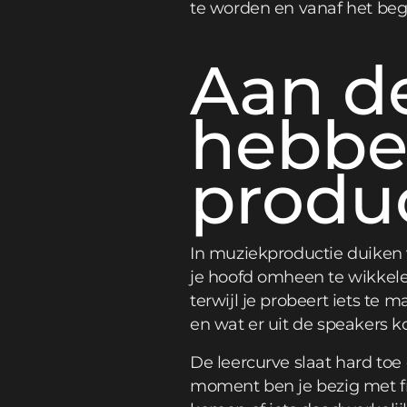
te worden en vanaf het beg
Aan d
hebbe
produc
In muziekproductie duiken v
je hoofd omheen te wikkelen
terwijl je probeert iets te m
en wat er uit de speakers k
De leercurve slaat hard to
moment ben je bezig met fr