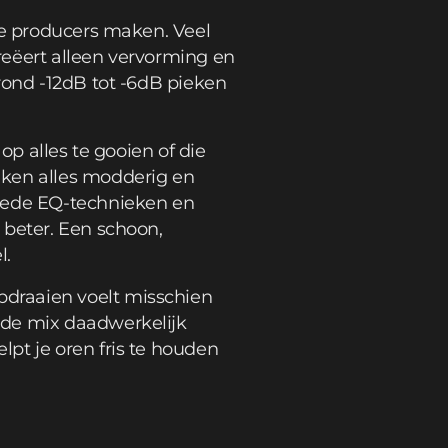
we producers maken. Veel
reëert alleen vervorming en
rond -12dB tot -6dB pieken
op alles te gooien of die
aken alles modderig en
oede EQ-technieken en
 beter. Een schoon,
l.
draaien voelt misschien
 de mix daadwerkelijk
pt je oren fris te houden