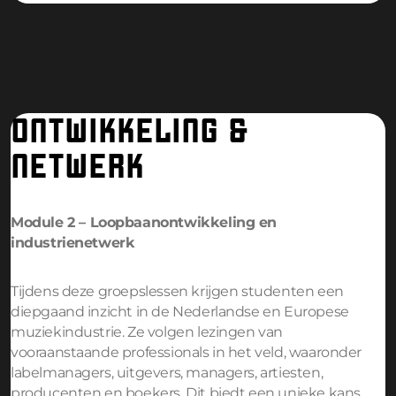
ONTWIKKELING &
NETWERK
Module 2 –
Loopbaanontwikkeling en
industrienetwerk
Tijdens deze groepslessen krijgen studenten een
diepgaand inzicht in de Nederlandse en Europese
muziekindustrie. Ze volgen lezingen van
vooraanstaande professionals in het veld, waaronder
labelmanagers, uitgevers, managers, artiesten,
producenten en boekers. Dit biedt een unieke kans