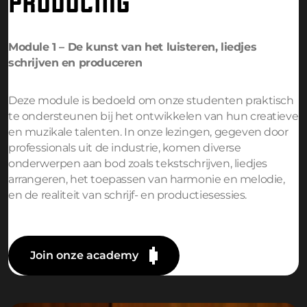
PRODUCING
Module 1 –
De kunst van het luisteren, liedjes
schrijven en produceren
Deze module is bedoeld om onze studenten praktisch
te ondersteunen bij het ontwikkelen van hun creatieve
en muzikale talenten. In onze lezingen, gegeven door
professionals uit de industrie, komen diverse
onderwerpen aan bod zoals tekstschrijven, liedjes
arrangeren, het toepassen van harmonie en melodie,
en de realiteit van schrijf- en productiesessies.
Join onze academy