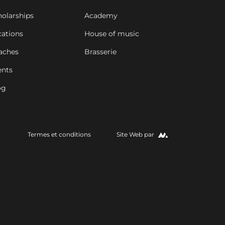
holarships
Academy
cations
House of music
aches
Brasserie
ents
og
Termes et conditions
Site Web par