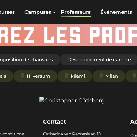
ourses
Campuses
Professeurs
Événements
REZ LES PRO
omposition de chansons
Développement de carrière
els
Hilversum
Miami
Milan
Contact
A
d conditions.
Catharina van Renneslaan 10
Co