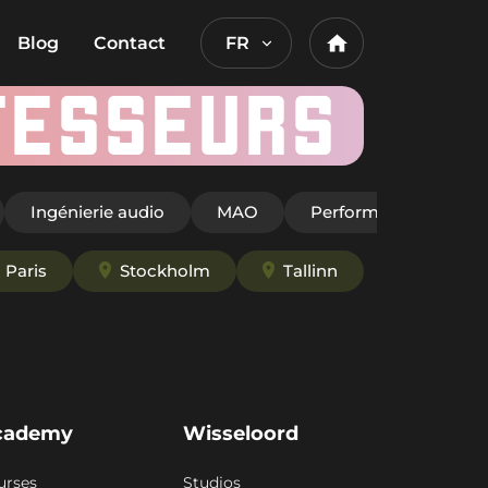
Blog
Contact
FR
Home
FESSEURS
Ingénierie audio
MAO
Performance Scéniq
Paris
Stockholm
Tallinn
cademy
Wisseloord
urses
Studios