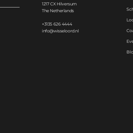
1217 CX Hilversum
Sc
The Netherlands
Lo
+3135 626 4444
Co
info@wisseloord.nl
Ev
Bl