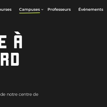
ourses
Campuses
Professeurs
Événements
E À
ORD
de notre centre de