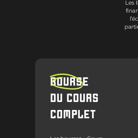
Les 
fina
l’é
parti
BOURSE
DU COURS
COMPLET