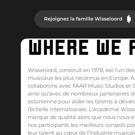
Rejoignez la famille Wisseloord
WHERE WE 
Wisseloord, construit en 1978, est l’un des
musicaux les plus reconnus en Europe. A
collaborons avec
FAAR Music Studios
et
S
ainsi qu’avec de nombreux partenaires de
estonienne pour aider les talents à dévelo
l’échelle internationale. L’Académie Wis
marque de qualité alors que nous nous ef
nos participants les meilleurs conseils p
leur talent au cœur de l’industrie music