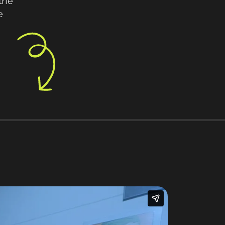
rie
e
nton
Davide Ruffini