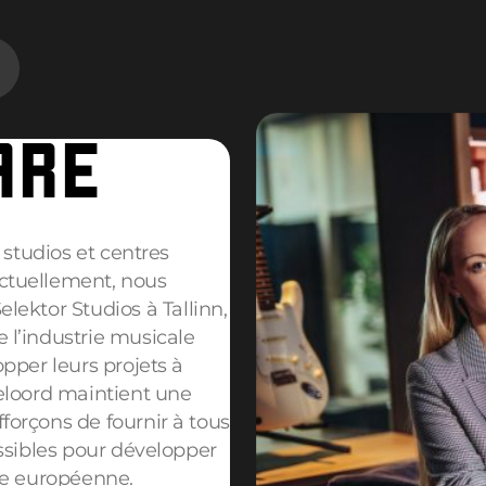
ARE
 studios et centres
ctuellement, nous
elektor Studios
à Tallinn,
 l’industrie musicale
pper leurs projets à
seloord maintient une
forçons de fournir à tous
ossibles pour développer
ale européenne.