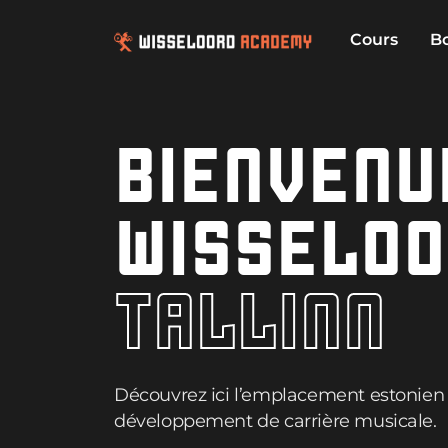
Cours
B
BIENVENU
WISSELO
T
A
L
L
I
N
N
Découvrez ici l’emplacement estonien 
développement de carrière musicale.