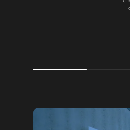
co
Erroll Antonie