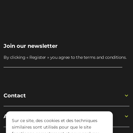
REJOIGNEZ WISSELOORD
MUSIC ACADEMY
Join the academy
Join our newsletter
By clicking « Register » you agree to the terms and conditions.
Contact
Academy
Sur ce site, des cookies et des techniques
similaires sont utilisés pour que le site