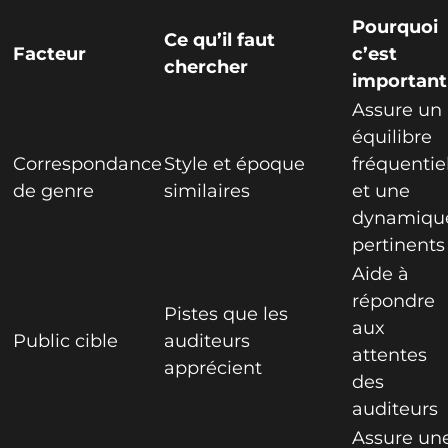
Pourquoi
Ce qu’il faut
Facteur
c’est
chercher
important
Assure un
équilibre
Correspondance
Style et époque
fréquentie
de genre
similaires
et une
dynamiqu
pertinents
Aide à
répondre
Pistes que les
aux
Public cible
auditeurs
attentes
apprécient
des
auditeurs
Assure un