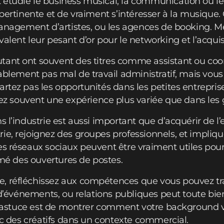
 étudié le business musical, la communication ou l
e pertinente et de vraiment s’intéresser à la musique
 management d’artistes, ou les agences de booking. 
alent leur pesant d’or pour le networking et l’acquis
tant ont souvent des titres comme assistant ou coor
obablement pas mal de travail administratif, mais vo
rtez pas les opportunités dans les petites entrepris
souvent une expérience plus variée que dans les g
s l’industrie est aussi important que d’acquérir de l’
ie, rejoignez des groupes professionnels, et impliq
es réseaux sociaux peuvent être vraiment utiles pou
ormé des ouvertures de postes.
, réfléchissez aux compétences que vous pouvez tra
n d’événements, ou relations publiques peut toute bie
. L’astuce est de montrer comment votre background 
vec des créatifs dans un contexte commercial.