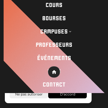
COURS
BOURSES
Contact
CAMPUSES
Academy
PROFESSEURS
Wisseloord
ÉVÉNEMENTS
Sur ce site, des cookies et des techniques
BLOG
Home
similaires sont utilisés pour que le site
© 2026 Wisseloord
Site Web par
fonctionne correctement et pour analyser
CONTACT
comment le site est utilisé.