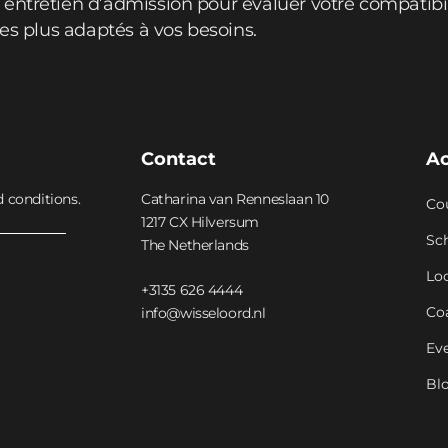
entretien d’admission pour évaluer votre compatibi
les plus adaptés à vos besoins.
Contact
A
d conditions.
Catharina van Renneslaan 10
Co
1217 CX Hilversum
Sc
The Netherlands
Lo
+3135 626 4444
Co
info@wisseloord.nl
Ev
Bl