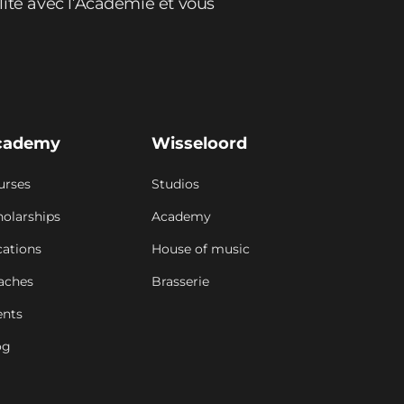
lité avec l’Académie et vous
cademy
Wisseloord
urses
Studios
holarships
Academy
cations
House of music
aches
Brasserie
ents
og